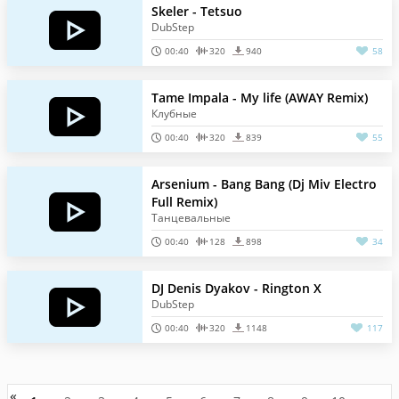
Skeler - Tetsuo
DubStep
00:40
320
940
58
Tame Impala - My life (AWAY Remix)
Клубные
00:40
320
839
55
Arsenium - Bang Bang (Dj Miv Electro
Full Remix)
Танцевальные
00:40
128
898
34
DJ Denis Dyakov - Rington X
DubStep
00:40
320
1148
117
«