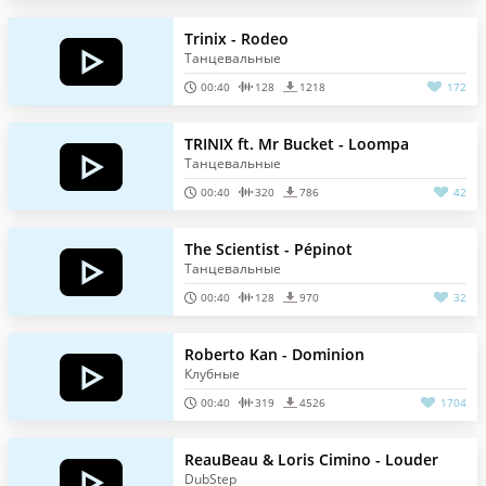
Trinix - Rodeo
Танцевальные
00:40
128
1218
172
TRINIX ft. Mr Bucket - Loompa
Танцевальные
00:40
320
786
42
The Scientist - Pépinot
Танцевальные
00:40
128
970
32
Roberto Kan - Dominion
Клубные
00:40
319
4526
1704
ReauBeau & Loris Cimino - Louder
DubStep