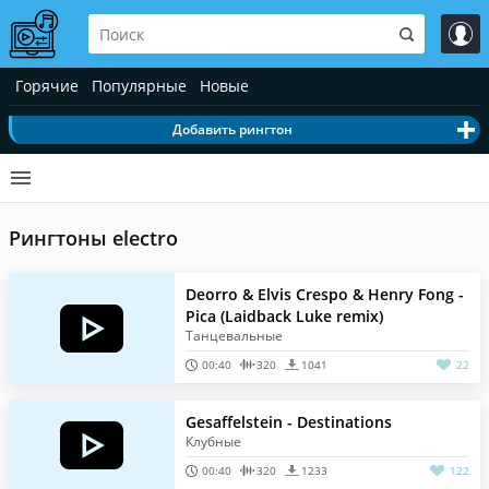
Горячие
Популярные
Новые
Добавить рингтон
Рингтоны electro
Deorro & Elvis Crespo & Henry Fong -
Pica (Laidback Luke remix)
Танцевальные
00:40
320
1041
22
Gesaffelstein - Destinations
Клубные
00:40
320
1233
122