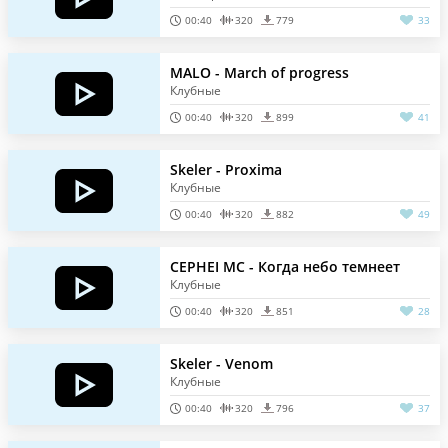
00:40
320
779
33
MALO - March of progress
Клубные
00:40
320
899
41
Skeler - Proxima
Клубные
00:40
320
882
49
CEPHEI MC - Когда небо темнеет
Клубные
00:40
320
851
28
Skeler - Venom
Клубные
00:40
320
796
37