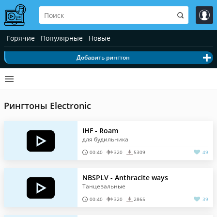
Горячие
Популярные
Новые
Добавить рингтон
Рингтоны Electronic
IHF - Roam
для будильника
00:40
320
5309
49
NBSPLV - Anthracite ways
Танцевальные
00:40
320
2865
39