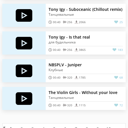
Tony Igy - Suboceanic (Chillout remix)
Танцевальные
00:40
256
2066
25
Tony Igy - Is that real
для будильника
00:40
256
3865
183
NBSPLV - Juniper
Клубные
00:40
320
1785
68
The Violin Girls - Without your love
Танцевальные
00:40
320
1115
72
«