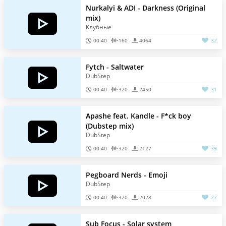
Nurkalyi & ADI - Darkness (Original
mix)
Клубные
00:40
160
4064
32
Fytch - Saltwater
DubStep
00:40
320
2450
31
Apashe feat. Kandle - F*ck boy
(Dubstep mix)
DubStep
00:40
320
2127
39
Pegboard Nerds - Emoji
DubStep
00:40
320
2028
27
Sub Focus - Solar system