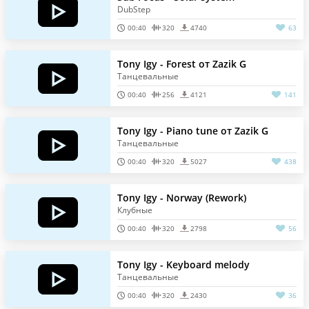
DubStep
00:40
320
4740
63
Tony Igy - Forest от Zazik G
Танцевальные
00:40
256
4121
141
Tony Igy - Piano tune от Zazik G
Танцевальные
00:40
320
5027
438
Tony Igy - Norway (Rework)
Клубные
00:40
320
2798
56
Tony Igy - Keyboard melody
Танцевальные
00:40
320
2430
36