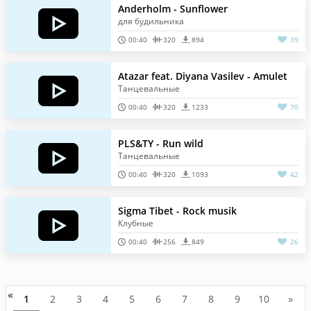
Anderholm - Sunflower
для будильника
00:40
320
894
39
Atazar feat. Diyana Vasilev - Amulet
Танцевальные
00:40
320
1233
70
PLS&TY - Run wild
Танцевальные
00:40
320
1093
42
Sigma Tibet - Rock musik
Клубные
00:40
256
849
26
«
1
2
3
4
5
6
7
8
9
10
»