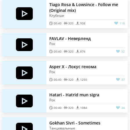
Tiago Rosa & Lowsince - Follow me
(Original mix)
Клубные
00:40
320
938
118
FAVLAV - Неверленд
Рок
00:40
320
876
32
Asper X - Локус генома
Рок
00:40
320
1250
37
Hatari - Hatrid mun sigra
Рок
00:40
320
1084
34
Gokhan Sivri - Sometimes
Танцевальные