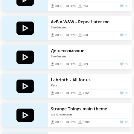
00:40
320
694
33
AvB x W&W - Repeat ater me
Клубные
00:40
224
868
23
До невозможно
Клубные
00:40
320
809
27
Labrinth - All for us
Рэп
00:40
320
2161
33
Strange Things main theme
из фильмов
00:40
128
6300
60