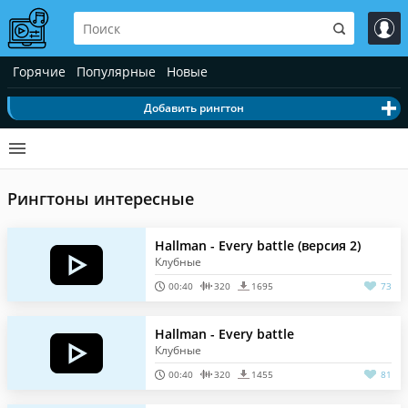
Горячие
Популярные
Новые
Добавить рингтон
Рингтоны интересные
Hallman - Every battle (версия 2)
Клубные
00:40
320
1695
73
Hallman - Every battle
Клубные
00:40
320
1455
81