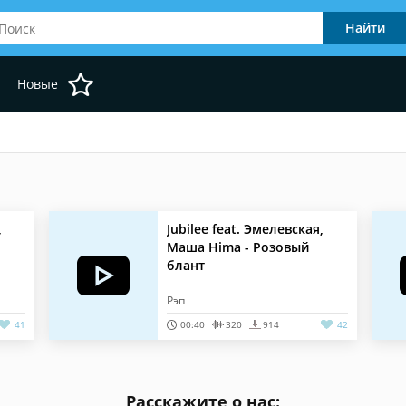
Новые
,
Jubilee feat. Эмелевская,
Маша Hima - Розовый
блант
Рэп
41
00:40
320
914
42
Расскажите о нас: