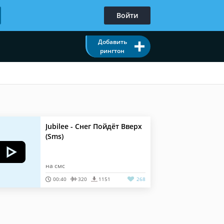
Войти
Добавить
рингтон
Jubilee - Снег Пойдёт Вверх
(Sms)
на смс
00:40
320
1151
268