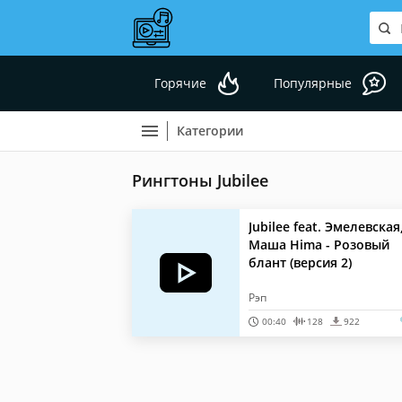
Горячие
Популярные
Категории
Рингтоны Jubilee
Jubilee feat. Эмелевская
Маша Hima - Розовый
блант (версия 2)
Рэп
00:40
128
922