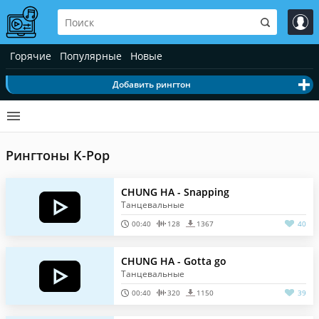
Горячие
Популярные
Новые
Добавить рингтон
Рингтоны K-Pop
CHUNG HA - Snapping
Танцевальные
00:40
128
1367
40
CHUNG HA - Gotta go
Танцевальные
00:40
320
1150
39