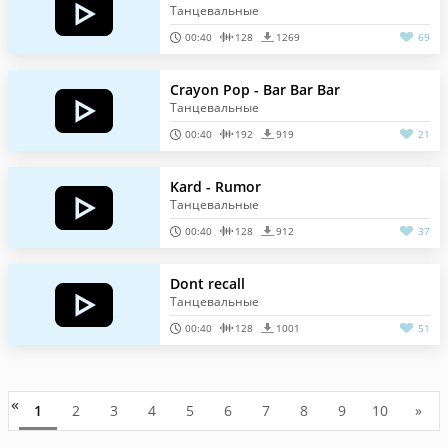
Танцевальные
00:40
128
1269
69
Crayon Pop - Bar Bar Bar
Танцевальные
00:40
192
919
21
Kard - Rumor
Танцевальные
00:40
128
912
37
Dont recall
Танцевальные
00:40
128
1001
51
«
1
2
3
4
5
6
7
8
9
10
»