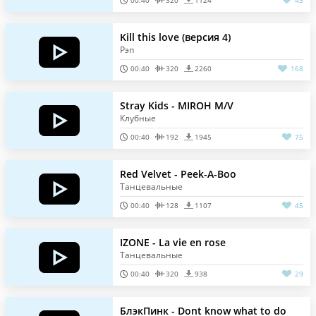
00:40
320
1124
45
Kill this love (версия 4)
Рэп
00:40
320
2260
168
Stray Kids - MIROH M/V
Клубные
00:40
192
1945
75
Red Velvet - Peek-A-Boo
Танцевальные
00:40
128
1107
45
IZONE - La vie en rose
Танцевальные
00:40
320
938
29
БлэкПинк - Dont know what to do