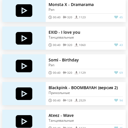
Monsta X - Dramarama
Рэп
00:40
320
1123
45
EXID - I love you
Танцевальные
00:40
320
1060
43
Somi - Birthday
Рэп
00:40
320
1129
69
Blackpink - BOOMBAYAH (версия 2)
Прикольные
00:40
128
2529
94
Ateez - Wave
Танцевальные