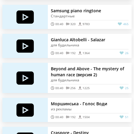
Samsung piano ringtone
Стандартные
00:40
320
9783
465
Gianluca Altobelli - Salazar
для будильника
00:40
192
1364
26
Beyond and Above - The mystery of
human race (версия 2)
для будильника
00:40
256
1225
25
Моршинська - Голос Води
из рекламы
00:40
192
1504
51
Craspore - Destiny