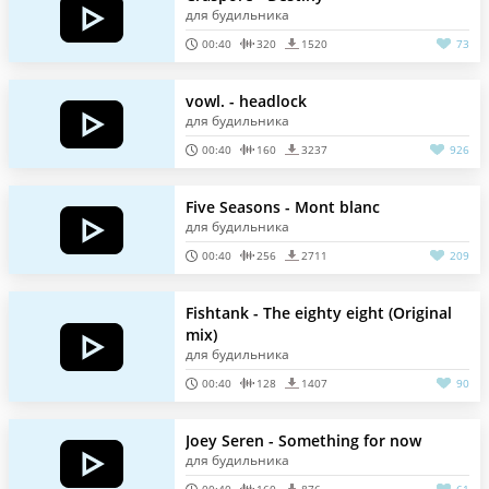
для будильника
00:40
320
1520
73
vowl. - headlock
для будильника
00:40
160
3237
926
Five Seasons - Mont blanc
для будильника
00:40
256
2711
209
Fishtank - The eighty eight (Original
mix)
для будильника
00:40
128
1407
90
Joey Seren - Something for now
для будильника