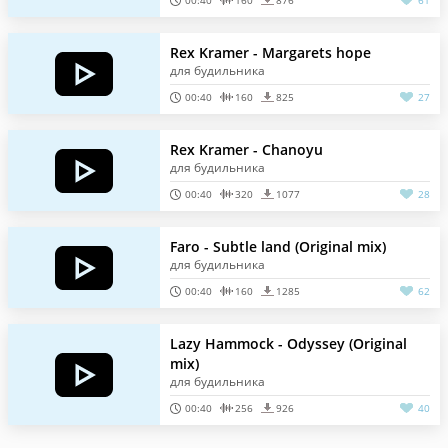
00:40
160
876
61
Rex Kramer - Margarets hope
для будильника
00:40
160
825
27
Rex Kramer - Chanoyu
для будильника
00:40
320
1077
28
Faro - Subtle land (Original mix)
для будильника
00:40
160
1285
62
Lazy Hammock - Odyssey (Original
mix)
для будильника
00:40
256
926
40