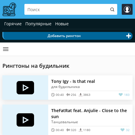
Горячие
Популярные
Новые
Добавить рингтон
Рингтоны на будильник
Tony Igy - Is that real
для будильника
00:40
256
3863
183
TheFatRat feat. Anjulie - Close to the
sun
Танцевальные
00:40
320
1180
32