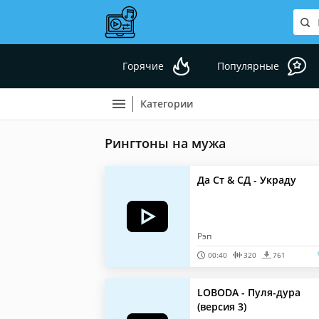
Горячие
Популярные
Категории
Рингтоны на мужа
Да Ст & СД - Украду
Рэп
00:40
320
761
LOBODA - Пуля-дура
(версия 3)