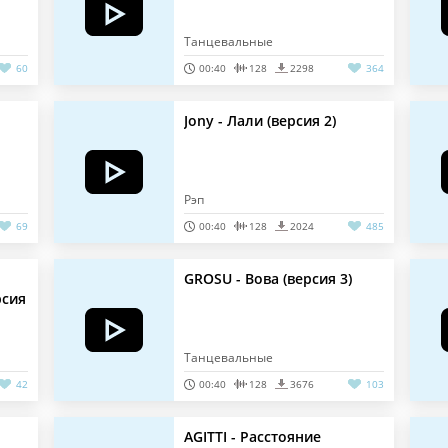
Танцевальные
60
00:40
128
2298
364
Jony - Лали (версия 2)
Рэп
69
00:40
128
2024
485
GROSU - Вова (версия 3)
рсия
Танцевальные
42
00:40
128
3676
103
AGITTI - Расстояние