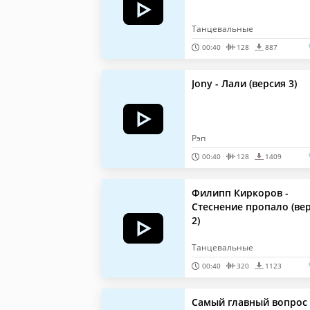
Танцевальные
00:40
128
887
Jony - Лали (версия 3)
Рэп
00:40
128
1409
Филипп Киркоров -
Стеснение пропало (ве
2)
Танцевальные
00:40
320
1123
Самый главный вопрос