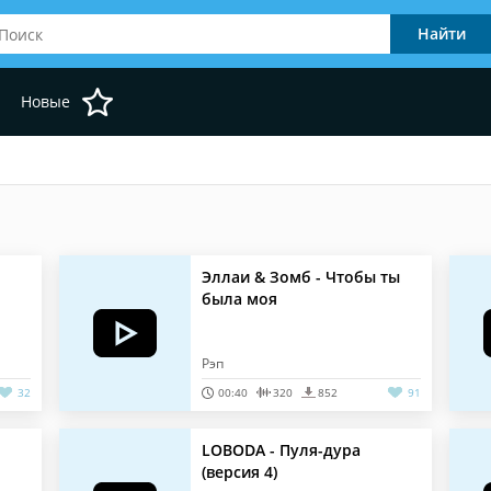
Новые
Эллаи & Зомб - Чтобы ты
была моя
Рэп
32
00:40
320
852
91
LOBODA - Пуля-дура
(версия 4)