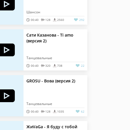
Шансон
00:40
128
2560
292
Сати Казанова - Ti amo
(версия 2)
Танцевальные
00:40
320
738
22
GROSU - Вова (версия 2)
Танцевальные
00:40
128
1035
62
ЖиVaGa - Я буду с тобой