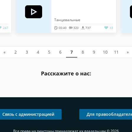
Танцевальные
247
00:40
320
737
33
«
2
3
4
5
6
7
8
9
10
11
»
Расскажите о нас:
Связь с администрацией
Для правообладател
Все права на рингтоны принадлежат их владельцам © 2026