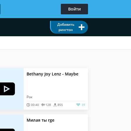
Войти
Добавить
рингтон
Bethany Joy Lenz - Maybe
Рок
00:40
128
855
39
Милая ты rge