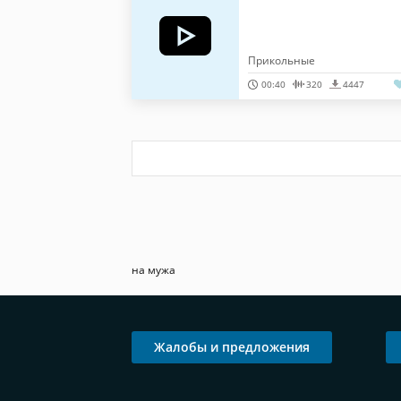
Прикольные
00:40
320
4447
на мужа
Жалобы и предложения