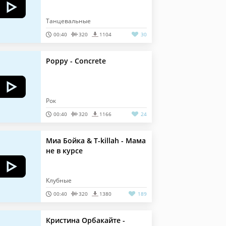
Танцевальные
00:40
320
1104
30
Poppy - Concrete
Рок
00:40
320
1166
24
Миа Бойка & T-killah - Мама
не в курсе
Клубные
00:40
320
1380
189
Кристина Орбакайте -