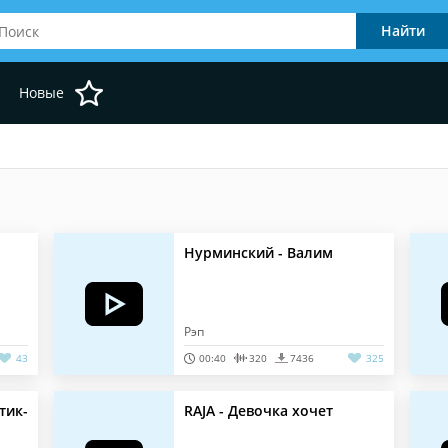
Новые
Нурминский - Валим
Рэп
43
00:40
320
7436
325
тик-
RAJA - Девочка хочет