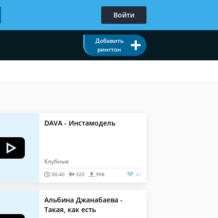
Войти
Добавить
рингтон
DAVA - Инстамодель
Клубные
00:40
320
998
41
Альбина Джанабаева -
Такая, как есть