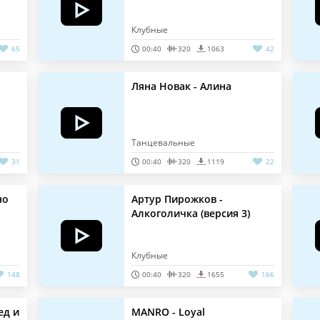
Клубные
65
00:40
320
1063
42
Ляна Новак - Алина
Танцевальные
31
00:40
320
1119
22
но
Артур Пирожков -
Алкоголичка (версия 3)
Клубные
148
00:40
320
1655
166
ед и
MANRO - Loyal