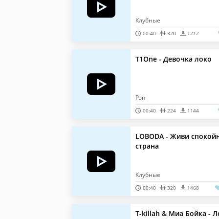
Клубные
00:40
320
1212
T1One - Девочка локо
Рэп
00:40
224
1144
LOBODA - Живи спокой
страна
Клубные
00:40
320
1468
T-killah & Миа Бойка - Л