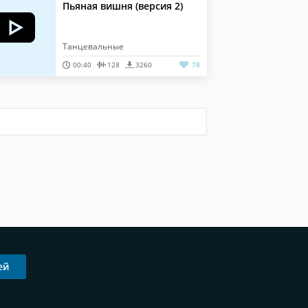
Пьяная вишня (версия 2)
Танцевальные
00:40
128
3260
78
ей