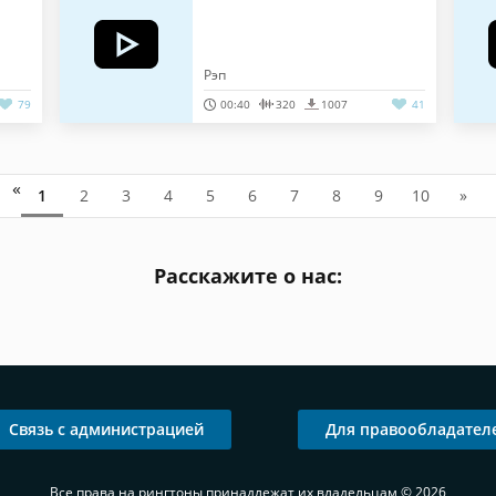
Рэп
79
00:40
320
1007
41
«
1
2
3
4
5
6
7
8
9
10
»
Расскажите о нас:
Связь с администрацией
Для правообладател
Все права на рингтоны принадлежат их владельцам © 2026