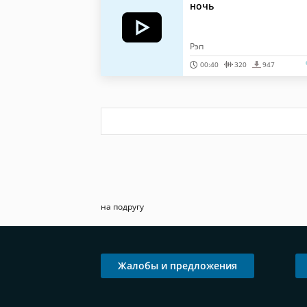
ночь
Рэп
00:40
320
947
на подругу
Жалобы и предложения