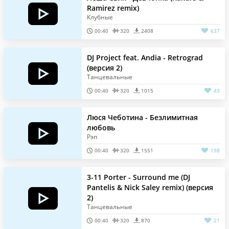
Ramirez remix)
Клубные
00:40
320
2408
637
DJ Project feat. Andia - Retrograd
(версия 2)
Танцевальные
00:40
320
1015
43
Люся Чеботина - Безлимитная
любовь
Рэп
00:40
320
1551
198
3-11 Porter - Surround me (DJ
Pantelis & Nick Saley remix) (версия
2)
Танцевальные
00:40
320
870
21