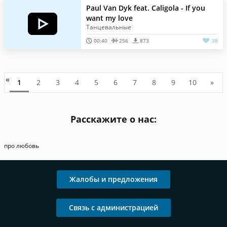
Paul Van Dyk feat. Caligola - If you
want my love
Танцевальные
00:40
256
873
38
«
1
2
3
4
5
6
7
8
9
10
»
Расскажите о нас:
про любовь
Жалобы и предложения
Связь с администрацией