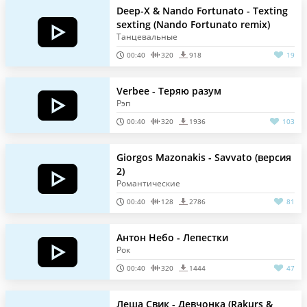
Deep-X & Nando Fortunato - Texting
sexting (Nando Fortunato remix)
Танцевальные
00:40
320
918
19
Verbee - Теряю разум
Рэп
00:40
320
1936
103
Giorgos Mazonakis - Savvato (версия
2)
Романтические
00:40
128
2786
81
Антон Небо - Лепестки
Рок
00:40
320
1444
47
Леша Свик - Девчонка (Rakurs &