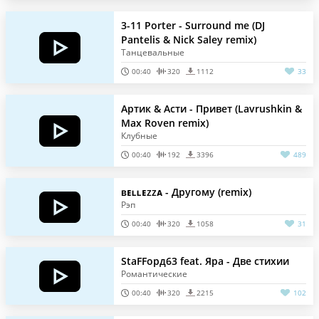
3-11 Porter - Surround me (DJ
Pantelis & Nick Saley remix)
Танцевальные
00:40
320
1112
33
Артик & Асти - Привет (Lavrushkin &
Max Roven remix)
Клубные
00:40
192
3396
489
ʙᴇʟʟᴇzzᴀ - Другому (remix)
Рэп
00:40
320
1058
31
StaFFорд63 feat. Яра - Две стихии
Романтические
00:40
320
2215
102