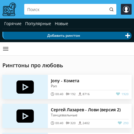
Горячие
Популярные
Новые
Добавить рингтон
Рингтоны про любовь
Jony - Комета
Рэп
00:40
192
8716
1920
Сергей Лазарев - Лови (версия 2)
Танцевальные
00:40
320
2402
293