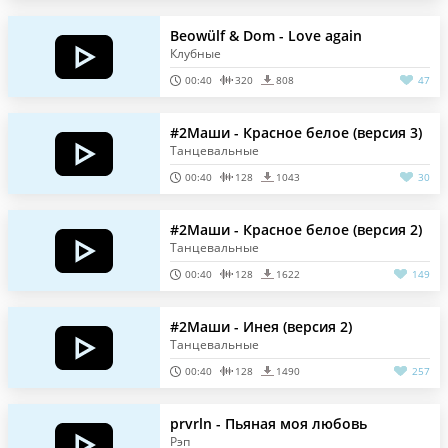
Beowülf & Dom - Love again
Клубные
00:40
320
808
47
#2Маши - Красное белое (версия 3)
Танцевальные
00:40
128
1043
30
#2Маши - Красное белое (версия 2)
Танцевальные
00:40
128
1622
149
#2Маши - Инея (версия 2)
Танцевальные
00:40
128
1490
257
prvrln - Пьяная моя любовь
Рэп