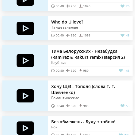
00:40
256
1026
26
Who do U love?
Танцевальные
00:40
320
1056
48
Тима Белорусских - Незабудка
(Ramirez & Rakurs remix) (версия 2)
Клубные
00:40
320
980
148
Хочу ЩЕ! - Тополя (слова Т. Г.
Шевченко)
Романтические
00:40
320
985
53
Без обмежень - Буду з тобою!
Рок