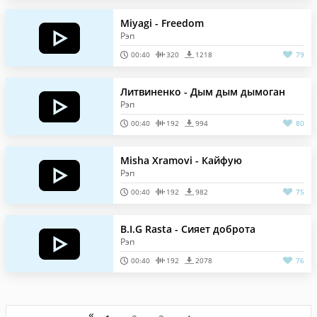
Miyagi - Freedom
Рэп
00:40
320
1218
79
Литвиненко - Дым дым дымоган
Рэп
00:40
192
994
80
Misha Xramovi - Кайфую
Рэп
00:40
192
982
75
B.I.G Rasta - Сияет доброта
Рэп
00:40
192
2078
76
«