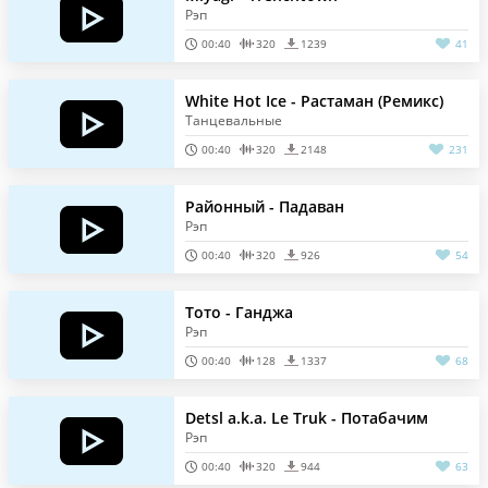
Рэп
00:40
320
1239
41
White Hot Ice - Растаман (Ремикс)
Танцевальные
00:40
320
2148
231
Районный - Падаван
Рэп
00:40
320
926
54
Тото - Ганджа
Рэп
00:40
128
1337
68
Detsl a.k.a. Le Truk - Потабачим
Рэп
00:40
320
944
63