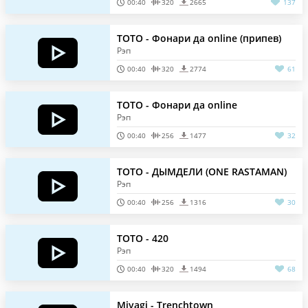
00:40
320
2665
137
TOTO - Фонари да online (припев)
Рэп
00:40
320
2774
61
TOTO - Фонари да online
Рэп
00:40
256
1477
32
TOTO - ДЫМДЕЛИ (ONE RASTAMAN)
Рэп
00:40
256
1316
30
TOTO - 420
Рэп
00:40
320
1494
68
Miyagi - Trenchtown