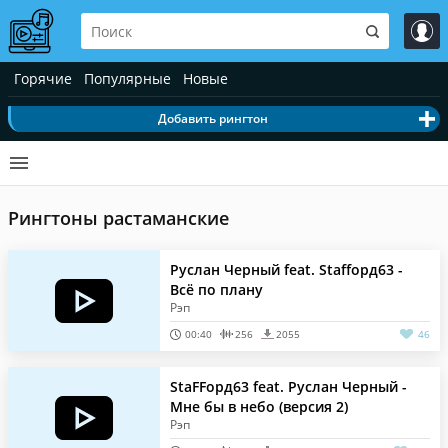
Горячие
Популярные
Новые
Добавить рингтон
Рингтоны растаманские
Руслан Черный feat. Staffорд63 -
Всё по плану
Рэп
00:40
256
2055
46
StaFFорд63 feat. Руслан Черный -
Мне бы в небо (версия 2)
Рэп