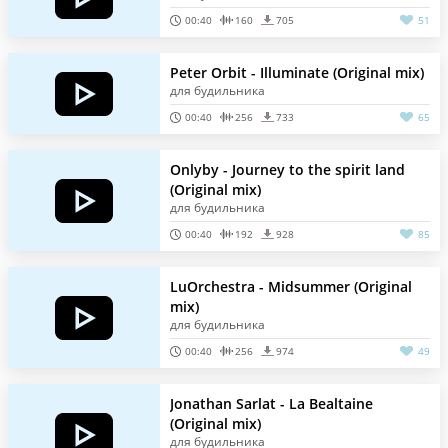
00:40
160
705
51
Peter Orbit - Illuminate (Original mix)
для будильника
00:40
256
733
65
Onlyby - Journey to the spirit land
(Original mix)
для будильника
00:40
192
928
85
LuOrchestra - Midsummer (Original
mix)
для будильника
00:40
256
974
49
Jonathan Sarlat - La Bealtaine
(Original mix)
для будильника