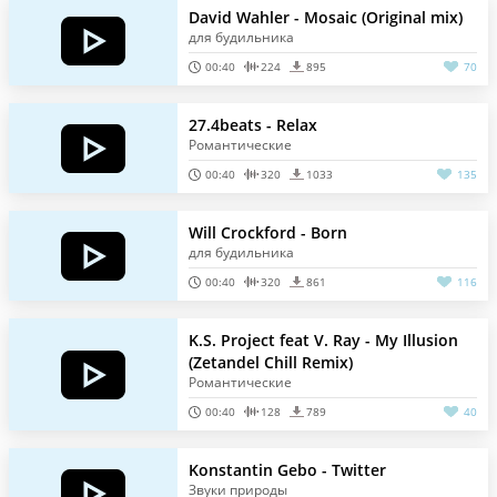
David Wahler - Mosaic (Original mix)
для будильника
00:40
224
895
70
27.4beats - Relax
Романтические
00:40
320
1033
135
Will Crockford - Born
для будильника
00:40
320
861
116
K.S. Project feat V. Ray - My Illusion
(Zetandel Chill Remix)
Романтические
00:40
128
789
40
Konstantin Gebo - Twitter
Звуки природы