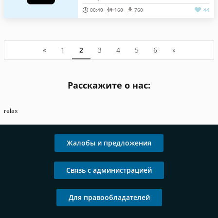
00:40
160
760
44
«
1
2
3
4
5
6
»
Расскажите о нас:
relax
Жалобы и предложения
Связь с администрацией
Для правообладателей