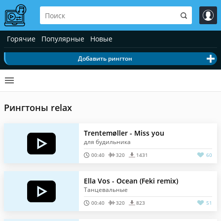
Горячие
Популярные
Новые
Добавить рингтон
Рингтоны relax
Trentemøller - Miss you
для будильника
00:40
320
1431
60
Ella Vos - Ocean (Feki remix)
Танцевальные
00:40
320
823
51