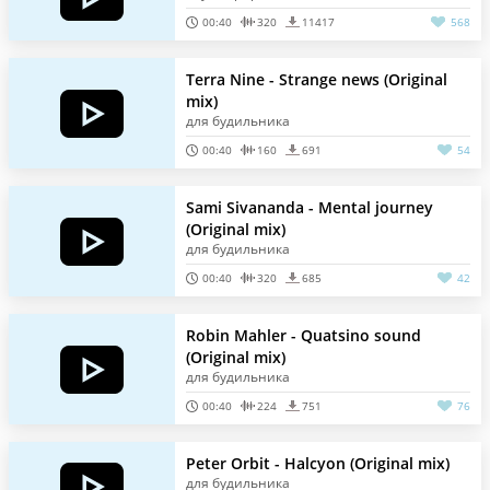
00:40
320
11417
568
Terra Nine - Strange news (Original
mix)
для будильника
00:40
160
691
54
Sami Sivananda - Mental journey
(Original mix)
для будильника
00:40
320
685
42
Robin Mahler - Quatsino sound
(Original mix)
для будильника
00:40
224
751
76
Peter Orbit - Halcyon (Original mix)
для будильника