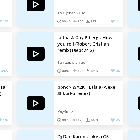
Танцевальные
131
00:40
320
997
21
Iarina & Guy Elberg - How
you roll (Robert Cristian
remix) (версия 2)
Танцевальные
4927
00:40
128
1866
86
ева
bbno$ & Y2K - Lalala (Alexei
)
Shkurko remix)
Клубные
107
00:40
128
1469
45
Dj Dan Karim - Like a G6