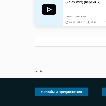
(Relax mix) (версия 2)
Романтические
00:40
320
1553
remix
Жалобы и предложения