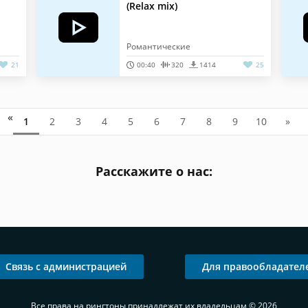
(Relax mix)
Романтические
21
00:40
320
1414
25
«
1
2
3
4
5
6
7
8
9
10
»
Расскажите о нас:
Связь с администрацией
Для правообладател
Все права на рингтоны принадлежат их владельцам © 2026