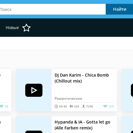
Новые
e
Dj Dan Karim - Chica Bomb
(Chillout mix)
Романтические
28
00:40
320
7290
209
s
Hypanda & IA - Gotta let go
(Alle Farben remix)