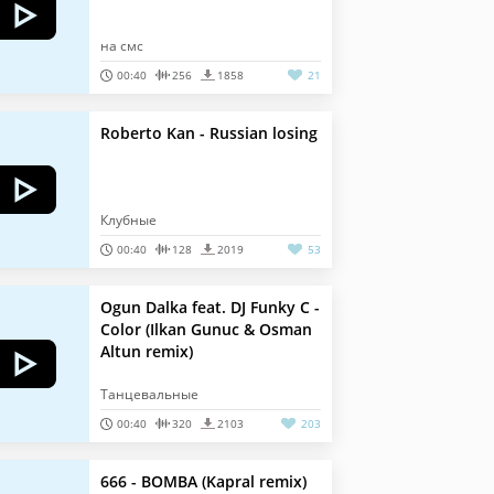
на смс
00:40
256
1858
21
Roberto Kan - Russian losing
Клубные
00:40
128
2019
53
Ogun Dalka feat. DJ Funky C -
Color (Ilkan Gunuc & Osman
Altun remix)
Танцевальные
00:40
320
2103
203
666 - BOMBA (Kapral remix)