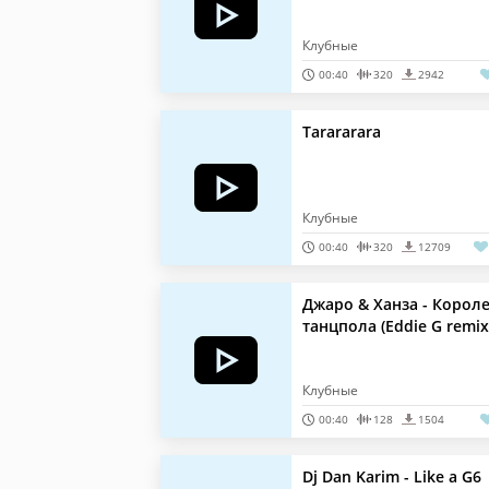
Клубные
00:40
320
2942
Tarararara
Клубные
00:40
320
12709
Джаро & Ханза - Корол
танцпола (Eddie G remix
Клубные
00:40
128
1504
Dj Dan Karim - Like a G6