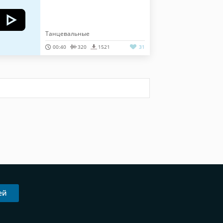
Танцевальные
00:40
320
1521
31
ей