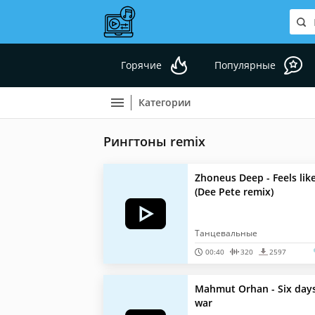
Горячие
Популярные
Категории
Рингтоны remix
Zhoneus Deep - Feels lik
(Dee Pete remix)
Танцевальные
00:40
320
2597
Mahmut Orhan - Six day
war