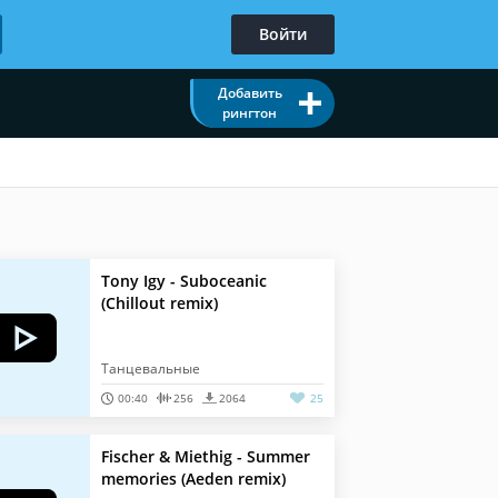
Войти
Добавить
рингтон
Tony Igy - Suboceanic
(Chillout remix)
Танцевальные
00:40
256
2064
25
Fischer & Miethig - Summer
memories (Aeden remix)