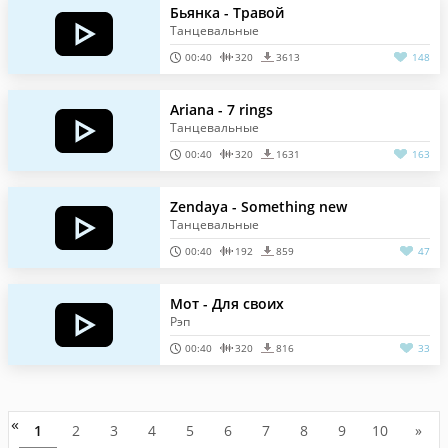
Бьянка - Травой
Танцевальные
00:40
320
3613
148
Ariana - 7 rings
Танцевальные
00:40
320
1631
163
Zendaya - Something new
Танцевальные
00:40
192
859
47
Мот - Для своих
Рэп
00:40
320
816
33
«
1
2
3
4
5
6
7
8
9
10
»