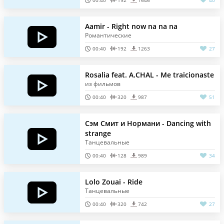
00:40
192
1646
40
Aamir - Right now na na na
Романтические
00:40
192
1263
27
Rosalia feat. A.CHAL - Me traicionaste
из фильмов
00:40
320
987
51
Сэм Смит и Нормани - Dancing with
strange
Танцевальные
00:40
128
989
34
Lolo Zouai - Ride
Танцевальные
00:40
320
742
27