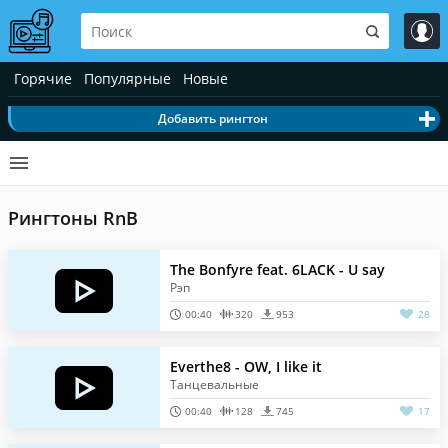
Горячие
Популярные
Новые
Добавить рингтон
Рингтоны RnB
The Bonfyre feat. 6LACK - U say
Рэп
00:40
320
953
28
Everthe8 - OW, I like it
Танцевальные
00:40
128
745
17