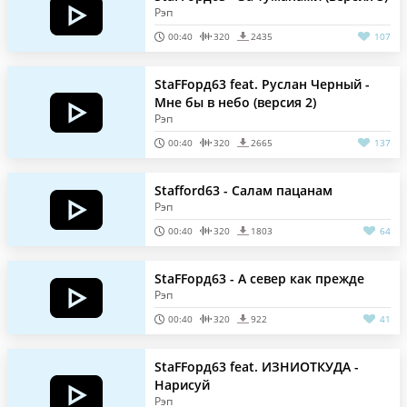
Рэп
00:40
320
2435
107
StaFFорд63 feat. Руслан Черный -
Мне бы в небо (версия 2)
Рэп
00:40
320
2665
137
Stafford63 - Салам пацанам
Рэп
00:40
320
1803
64
StaFFорд63 - А север как прежде
Рэп
00:40
320
922
41
StaFFорд63 feat. ИЗНИОТКУДА -
Нарисуй
Рэп