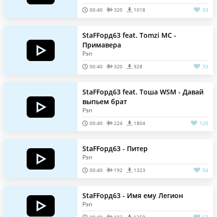
00:40
320
1018
33
StaFFорд63 feat. Tomzi MC -
Примавера
Рэп
00:40
320
928
33
StaFFорд63 feat. Тоша WSM - Давай
выпьем брат
Рэп
00:40
224
1804
120
StaFFорд63 - Питер
Рэп
00:40
192
1323
54
StaFFорд63 - Имя ему Легион
Рэп