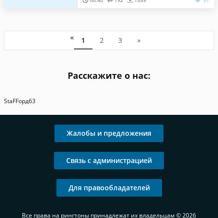
00:40
192
1359
57
«
1
2
3
»
Расскажите о нас:
StaFFорд63
Жалобы и предложения
Связь с администрацией
Для правообладателей
Все права на рингтоны принадлежат их владельцам © 2026