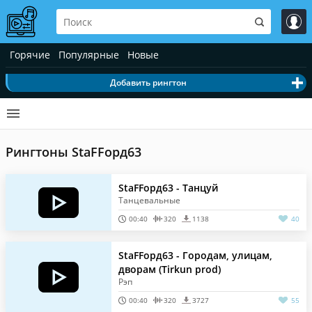
Горячие
Популярные
Новые
Добавить рингтон
Рингтоны StaFFорд63
StaFFорд63 - Танцуй
Танцевальные
00:40
320
1138
40
StaFFорд63 - Городам, улицам,
дворам (Tirkun prod)
Рэп
00:40
320
3727
55