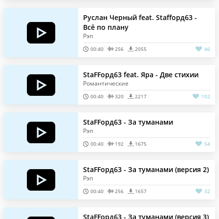
Руслан Черный feat. Staffорд63 -
Всё по плану
Рэп
00:40
256
2055
46
StaFFорд63 feat. Яра - Две стихии
Романтические
00:40
320
2217
102
StaFFорд63 - За туманами
Рэп
00:40
192
1675
54
StaFFорд63 - За туманами (версия 2)
Рэп
00:40
256
1657
32
StaFFорд63 - За туманами (версия 3)