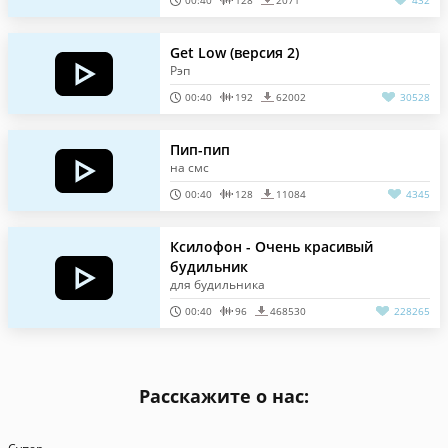
00:40
128
2071
432
Get Low (версия 2)
Рэп
00:40
192
62002
30528
Пип-пип
на смс
00:40
128
11084
4345
Ксилофон - Очень красивый
будильник
для будильника
00:40
96
468530
228265
Расскажите о нас: