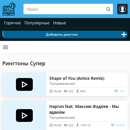
Горячие
Популярные
Новые
Добавить рингтон
Рингтоны Супер
Shape of You (Amice Remix)
Танцевальные
00:40
320
900
101
Наргиз feat. Максим Фадеев - Мы
вдвоём
Танцевальные
00:40
320
135118
62659