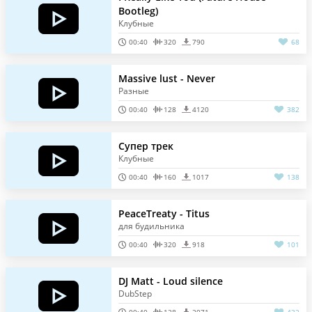
Bootleg)
Клубные
00:40
320
790
68
Massive lust - Never
Разные
00:40
128
4120
382
Супер трек
Клубные
00:40
160
1017
138
PeaceTreaty - Titus
для будильника
00:40
320
918
101
DJ Matt - Loud silence
DubStep