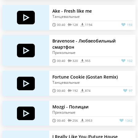
Ake - Fresh like me
Танцевальные
00:40
128
1194
193
Bravenose - Любвеобильный
смартфон
Прикольные
00:40
320
955
102
Fortune Cookie (Gostan Remix)
Танцевальные
00:40
192
874
97
Mozgi - Полицаи
Прикольные
00:40
256
3953
1342
I Really Like You (Future House