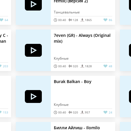
remix) (версия 2)
Танцевальные
64
00:40
128
1865
86
y C -
7even (GR) - Always (Original
man
mix)
Клубные
203
00:40
320
1828
48
Burak Balkan - Boy
Клубные
153
00:40
320
957
24
Билли Aйлиш - Ilomilo