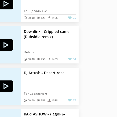
Танцевальные
00:40
128
1106
25
Downlink - Crippled camel
(Dubsidia remix)
DubStep
00:40
256
1439
34
DJ Artush - Desert rose
Танцевальные
00:40
256
1078
27
KARTASHOW - Ладонь-