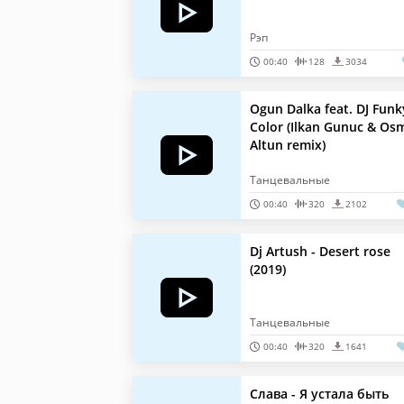
Рэп
00:40
128
3034
Ogun Dalka feat. DJ Funk
Color (Ilkan Gunuc & Os
Altun remix)
Танцевальные
00:40
320
2102
Dj Artush - Desert rose
(2019)
Танцевальные
00:40
320
1641
Слава - Я устала быть