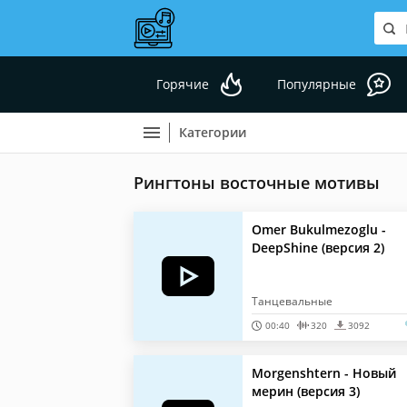
Горячие
Популярные
Категории
Рингтоны восточные мотивы
Omer Bukulmezoglu -
DeepShine (версия 2)
Танцевальные
00:40
320
3092
Morgenshtern - Новый
мерин (версия 3)