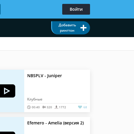
Войти
Добавить
рингтон
NBSPLV - Juniper
Клубные
00:40
320
1772
68
Efemero - Amelia (версия 2)