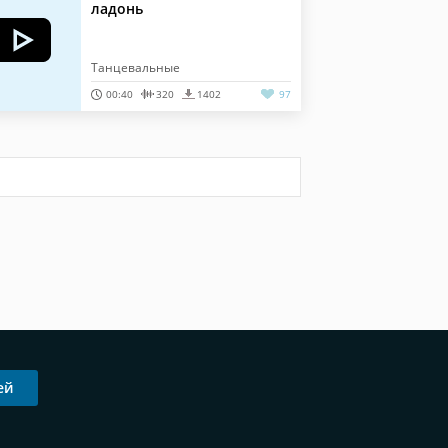
ладонь
Танцевальные
00:40
320
1402
97
ей