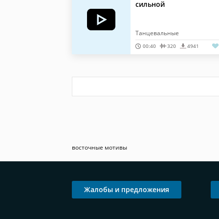
сильной
Танцевальные
00:40
320
4941
восточные мотивы
Жалобы и предложения