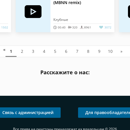
(MBNN remix)
Клубные
1502
00:40
320
8961
3072
«
1
2
3
4
5
6
7
8
9
10
»
Расскажите о нас:
Связь с администрацией
Для правообладател
Все права на рингтоны принадлежат их владельцам © 2026