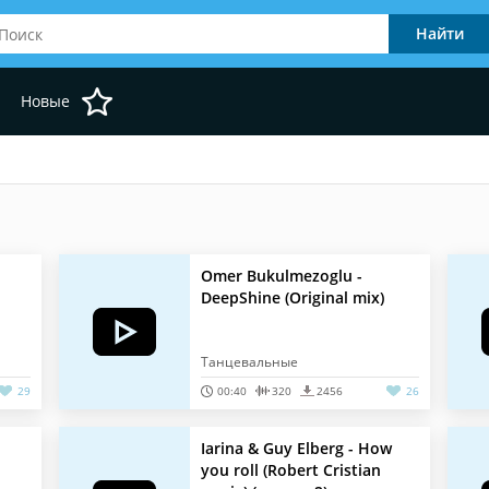
Новые
Omer Bukulmezoglu -
DeepShine (Original mix)
Танцевальные
29
00:40
320
2456
26
Iarina & Guy Elberg - How
you roll (Robert Cristian