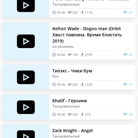
Танцевальные
00:40
320
1116
44
Kelton Wade - Dogoo man (Orbit
Хвост павлина. Время блистать
2019)
из рекламы
00:40
192
2765
62
Тилэкс - Чики бум
Рэп
00:40
320
1224
27
Khalif - Героиня
Танцевальные
00:40
320
973
28
Zack Knight - Angel
Танцевальные