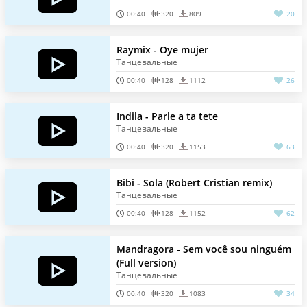
00:40
320
809
20
Raymix - Oye mujer
Танцевальные
00:40
128
1112
26
Indila - Parle a ta tete
Танцевальные
00:40
320
1153
63
Bibi - Sola (Robert Cristian remix)
Танцевальные
00:40
128
1152
62
Mandragora - Sem você sou ninguém
(Full version)
Танцевальные
00:40
320
1083
34