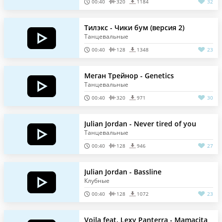
00:40
320
1184
32
Тилэкс - Чики бум (версия 2)
Танцевальные
00:40
128
1348
23
Меган Трейнор - Genetics
Танцевальные
00:40
320
971
30
Julian Jordan - Never tired of you
Танцевальные
00:40
128
946
27
Julian Jordan - Bassline
Клубные
00:40
128
1072
23
Voila feat. Lexy Panterra - Mamacita