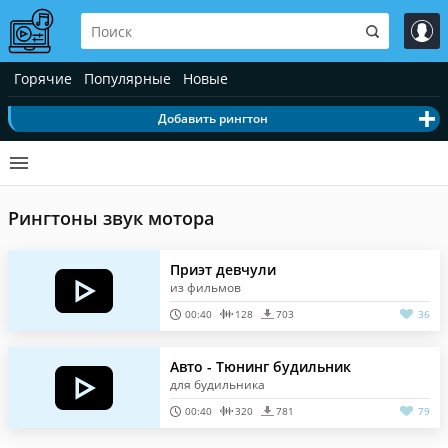
Горячие
Популярные
Новые
Добавить рингтон
Рингтоны звук мотора
Приэт девчули
из фильмов
00:40
128
703
36
Авто - Тюнинг будильник
для будильника
00:40
320
781
79