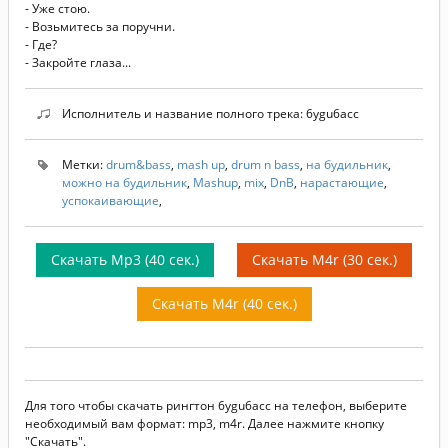
- Уже стою.
- Возьмитесь за поручни.
- Где?
- Закройте глаза...
Исполнитель и название полного трека: 6ygu6acc
Метки:
drum&bass
,
mash up
,
drum n bass
,
на будильник
,
можно на будильник
,
Mashup
,
mix
,
DnB
,
нарастающие
,
успокаивающие
,
Скачать Mp3 (40 сек.)
Скачать M4r (30 сек.)
Скачать M4r (40 сек.)
Для того чтобы скачать рингтон 6ygu6acc на телефон, выберите
необходимый вам формат: mp3, m4r. Далее нажмите кнопку
"Скачать".