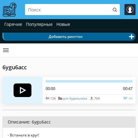
Горячие
Популярные
Новые
Добавить рингтон
6ygu6acc
00:00
00:47
128
для будильника
768
44
Описание: 6ygu6acc
- Встаньте в круг!