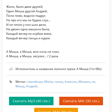
Жили, были двое друзей,
Один Миша другой Андрей,
Пили пиво, водили подруг,
Но про это мы не будем слух...
И не плохо у них шли дела,
На двоих одна машина была,
Каждый вечер по клубам вояж,
Каждый вечер танцы и кураж
А Миша, а Миша, всю ночь не спал,
А Миша, а Миша, загулял... / 2 раза
Исполнитель и название полного трека: А Миша (1m 08s)
Метки:
спокойные
,
Misha
,
тихие
,
Алексин
,
Михаил
,
на
Мишу
,
Андрей
,
Скачать Mp3 (40 сек.)
Скачать M4r (30 сек.)
Скачать M4r (40 сек.)