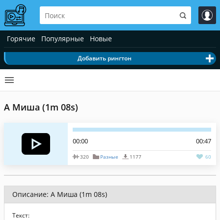
Горячие
Популярные
Новые
Добавить рингтон
А Миша (1m 08s)
00:00
00:47
320
Разные
1177
60
Описание: А Миша (1m 08s)
Текст: