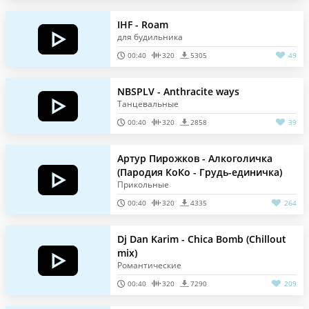
IHF - Roam
для будильника
00:40
320
5305
49
NBSPLV - Anthracite ways
Танцевальные
00:40
320
2858
39
Артур Пирожков - Алкоголичка
(Пародия КоКо - Грудь-единичка)
Прикольные
00:40
320
4335
264
Dj Dan Karim - Chica Bomb (Chillout
mix)
Романтические
00:40
320
7290
209