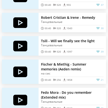
00:40
320
955
37
Robert Cristian & Irene - Remedy
Танцевальные
00:40
320
1043
30
Tsili - Will we finally see the light
Танцевальные
00:40
320
1097
39
Fischer & Miethig - Summer
memories (Aeden remix)
на смс
00:40
256
1858
21
Fedo Mora - Do you remember
(Extended mix)
Танцевальные