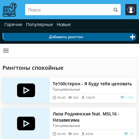
Горячие
Популярные
Новые
Добавить рингтон
Рингтоны спокойные
Те100стерон - Я буду тебя целовать
Танцевальные
00:40
320
10629
1100
Лиза Роднянская feat. MSL16 -
Независима
Танцевальные
00:40
320
6034
37