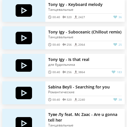
Tony Igy - Keyboard melody
Танцевальные
00:40
320
2427
36
Tony Igy - Suboceanic (Chillout remix)
Танцевальные
00:40
256
2064
25
Tony Igy - Is that real
для будильника
00:40
256
3864
183
Sabina Beyli - Searching for you
Романтические
00:40
320
2240
38
Туве Лу feat. Mc Zaac - Are u gonna
tell her
Танцевальные