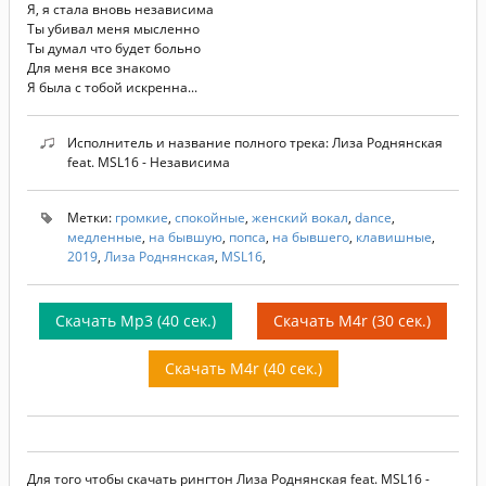
Я, я стала вновь независима
Ты убивал меня мысленно
Ты думал что будет больно
Для меня все знакомо
Я была с тобой искренна...
Исполнитель и название полного трека: Лиза Роднянская
feat. MSL16 - Независима
Метки:
громкие
,
спокойные
,
женский вокал
,
dance
,
медленные
,
на бывшую
,
попса
,
на бывшего
,
клавишные
,
2019
,
Лиза Роднянская
,
MSL16
,
Скачать Mp3 (40 сек.)
Скачать M4r (30 сек.)
Скачать M4r (40 сек.)
Для того чтобы скачать рингтон Лиза Роднянская feat. MSL16 -