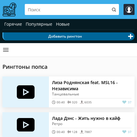
Горячие
Популярные
Новые
Добавить рингтон
Рингтоны попса
Лиза Роднянская feat. MSL16 -
Независима
Танцевальные
00:40
320
6035
37
Лада Дэнс - Жить нужно в кайф
Ретро
00:40
128
7887
37