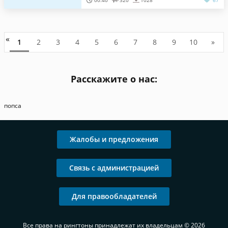
00:40
320
1028
67
«
1
2
3
4
5
6
7
8
9
10
»
Расскажите о нас:
попса
Жалобы и предложения
Связь с администрацией
Для правообладателей
Все права на рингтоны принадлежат их владельцам © 2026