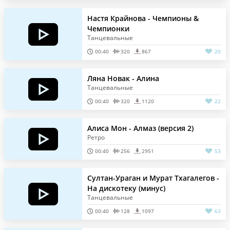
Настя Крайнова - Чемпионы &
Чемпионки
Танцевальные
00:40
320
867
20
Ляна Новак - Алина
Танцевальные
00:40
320
1120
22
Алиса Мон - Алмаз (версия 2)
Ретро
00:40
256
2951
53
Султан-Ураган и Мурат Тхагалегов -
На дискотеку (минус)
Танцевальные
00:40
128
1097
63