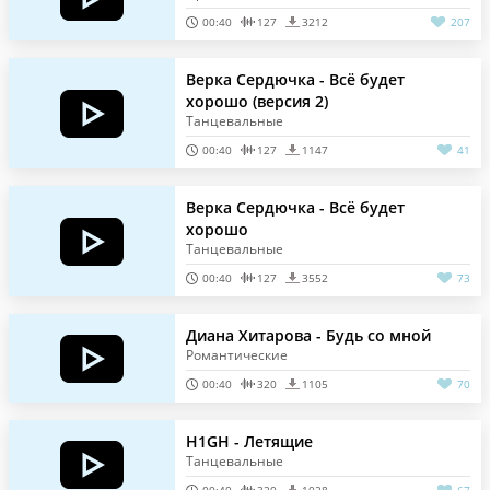
00:40
127
3212
207
Верка Сердючка - Всё будет
хорошо (версия 2)
Танцевальные
00:40
127
1147
41
Верка Сердючка - Всё будет
хорошо
Танцевальные
00:40
127
3552
73
Диана Хитарова - Будь со мной
Романтические
00:40
320
1105
70
H1GH - Летящие
Танцевальные