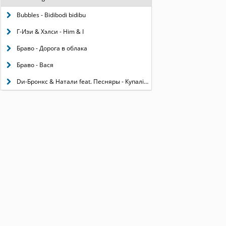
Bubbles - Bidibodi bidibu
Г-Изи & Хэлси - Him & I
Браво - Дорога в облака
Браво - Вася
Dи-Бронкс & Натали feat. Песняры - Купалiнка