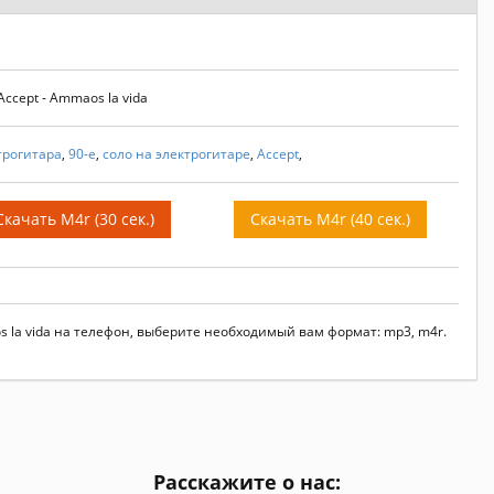
ccept - Ammaos la vida
трогитара
,
90-е
,
соло на электрогитаре
,
Accept
,
Скачать M4r (30 сек.)
Скачать M4r (40 сек.)
os la vida на телефон, выберите необходимый вам формат: mp3, m4r.
Расскажите о нас: