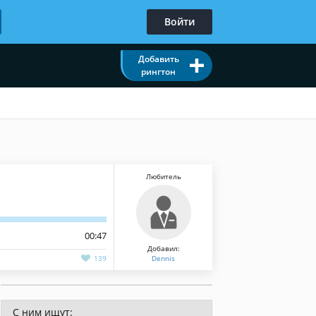
Войти
Добавить
рингтон
Любитель
00:47
Добавил:
139
Dennis
С ним ищут: