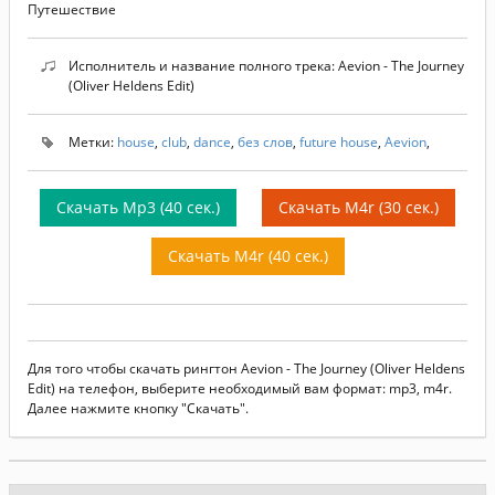
Путешествие
Исполнитель и название полного трека: Aevion - The Journey
(Oliver Heldens Edit)
Метки:
house
,
club
,
dance
,
без слов
,
future house
,
Aevion
,
Скачать Mp3 (40 сек.)
Скачать M4r (30 сек.)
Скачать M4r (40 сек.)
Для того чтобы скачать рингтон Aevion - The Journey (Oliver Heldens
Edit) на телефон, выберите необходимый вам формат: mp3, m4r.
Далее нажмите кнопку "Скачать".