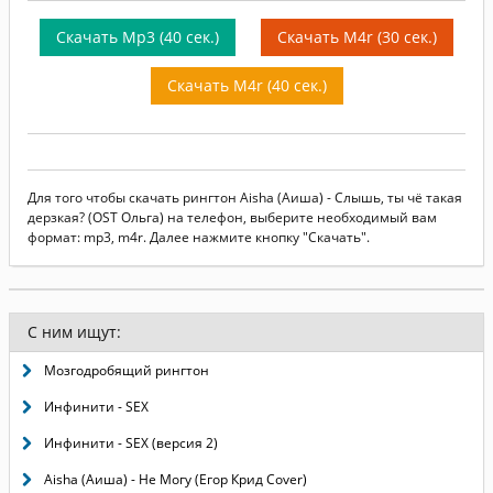
Скачать Mp3 (40 сек.)
Скачать M4r (30 сек.)
Скачать M4r (40 сек.)
Для того чтобы скачать рингтон Aisha (Аиша) - Слышь, ты чё такая
дерзкая? (OST Ольга) на телефон, выберите необходимый вам
формат: mp3, m4r. Далее нажмите кнопку "Скачать".
С ним ищут:
Мозгодробящий рингтон
Инфинити - SEX
Инфинити - SEX (версия 2)
Aisha (Аиша) - Не Могу (Егор Крид Cover)