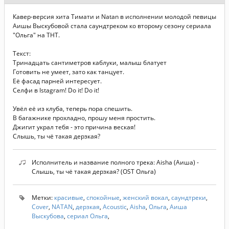
Кавер-версия хита Тимати и Natan в исполнении молодой певицы
Аишы Выскубовой стала саундтреком ко второму сезону сериала
"Ольга" на ТНТ.
Текст:
Тринадцать сантиметров каблуки, малыш блатует
Готовить не умеет, зато как танцует.
Её фасад парней интересует.
Селфи в Istagram! Do it! Do it!
Увёл её из клуба, теперь пора спешить.
В багажнике прохладно, прошу меня простить.
Джигит украл тебя - это причина веская!
Слышь, ты чё такая дерзкая?
Исполнитель и название полного трека: Aisha (Аиша) -
Слышь, ты чё такая дерзкая? (OST Ольга)
Метки:
красивые
,
спокойные
,
женский вокал
,
саундтреки
,
Cover
,
NATAN
,
дерзкая
,
Acoustic
,
Aisha
,
Ольга
,
Аиша
Выскубова
,
сериал Ольга
,