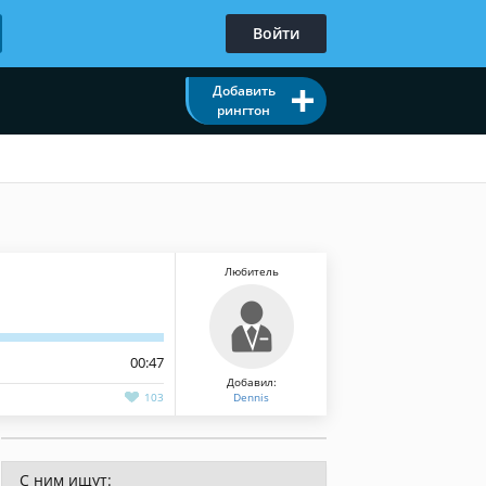
Войти
Добавить
рингтон
Любитель
00:47
Добавил:
103
Dennis
С ним ищут: