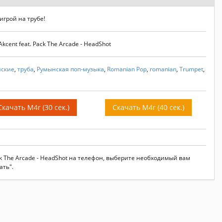
игрой на трубе!
cent feat. Pack The Arcade - HeadShot
ские
,
труба
,
Румынская поп-музыка
,
Romanian Pop
,
romanian
,
Trumpet
,
Скачать M4r (30 сек.)
Скачать M4r (40 сек.)
ack The Arcade - HeadShot на телефон, выберите необходимый вам
ать".