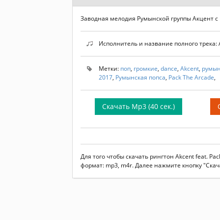
Заводная мелодия Румынской группы Акцент с 
Исполнитель и название полного трека: Ak
Метки:
поп
,
громкие
,
dance
,
Akcent
,
румын
2017
,
Румынская попса
,
Pack The Arcade
,
Скачать Mp3 (40 сек.)
Для того чтобы скачать рингтон Akcent feat. P
формат: mp3, m4r. Далее нажмите кнопку "Скач