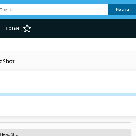
Новые
adShot
- HeadShot