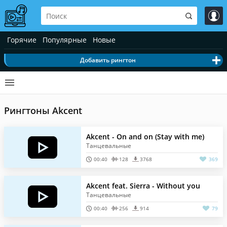
Горячие
Популярные
Новые
Добавить рингтон
Рингтоны Akcent
Akcent - On and on (Stay with me)
Танцевальные
00:40
128
3768
369
Akcent feat. Sierra - Without you
Танцевальные
00:40
256
914
79