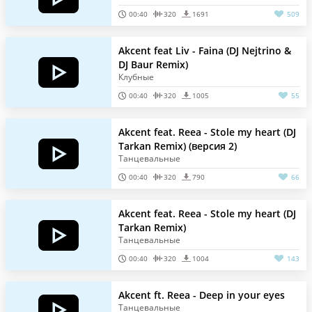
00:40
320
1691
509
Akcent feat Liv - Faina (DJ Nejtrino &
DJ Baur Remix)
Клубные
00:40
320
1005
55
Akcent feat. Reea - Stole my heart (DJ
Tarkan Remix) (версия 2)
Танцевальные
00:40
320
790
66
Akcent feat. Reea - Stole my heart (DJ
Tarkan Remix)
Танцевальные
00:40
320
1004
143
Akcent ft. Reea - Deep in your eyes
Танцевальные