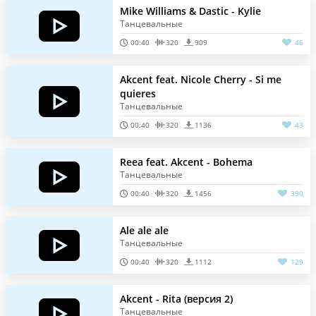
Mike Williams & Dastic - Kylie
Танцевальные
00:40
320
909
46
Akcent feat. Nicole Cherry - Si me
quieres
Танцевальные
00:40
320
1136
43
Reea feat. Akcent - Bohema
Танцевальные
00:40
320
1456
390
Ale ale ale
Танцевальные
00:40
320
1112
129
Akcent - Rita (версия 2)
Танцевальные