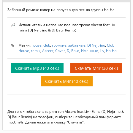
Забавный ремикс-кавер на популярную песню группы На-На
Исполнитель и название полного трека: Akcent feat Liv -
Faina (DJ Nejtrino & DJ Baur Remix)
Метки:
house
,
club
,
громкие
,
забавные
,
DJ Nejtrino
,
Club
House
,
remix
,
Akcent
,
Cover
,
DJ Baur
,
Именные
,
Liv
,
На-На
,
Скачать Mp3 (40 сек.)
Скачать M4r (30 сек.)
Скачать M4r (40 сек.)
Для того чтобы скачать рингтон Akcent feat Liv - Faina (DJ Nejtrino &
DJ Baur Remix) на телефон, выберите необходимый вам формат:
mp3, m4r. Далее нажмите кнопку "Скачать".