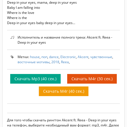
Deep in your eyes, mama, deep in your eyes
Baby I am falling into
Where is the love
Where is the
Deep in your eyes baby deep in your eyes…
Исполнитель и название полного трека: Akcent ft. Reea -
Deep in your eyes
Метки:
house
,
поп
,
dance
,
Electronic
,
Akcent
,
чувственные
,
восточные мотивы
,
2018
,
Reea
,
Скачать Mp3 (40 сек.)
Скачать M4r (30 сек.)
Скачать M4r (40 сек.)
Для того чтобы скачать рингтон Akcent ft. Reea - Deep in your eyes
на телефон, выберите необходимый вам формат: mp3, m4r. Далее