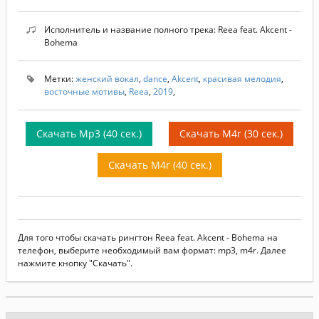
Исполнитель и название полного трека: Reea feat. Akcent -
Bohema
Метки:
женский вокал
,
dance
,
Akcent
,
красивая мелодия
,
восточные мотивы
,
Reea
,
2019
,
Скачать Mp3 (40 сек.)
Скачать M4r (30 сек.)
Скачать M4r (40 сек.)
Для того чтобы скачать рингтон Reea feat. Akcent - Bohema на
телефон, выберите необходимый вам формат: mp3, m4r. Далее
нажмите кнопку "Скачать".