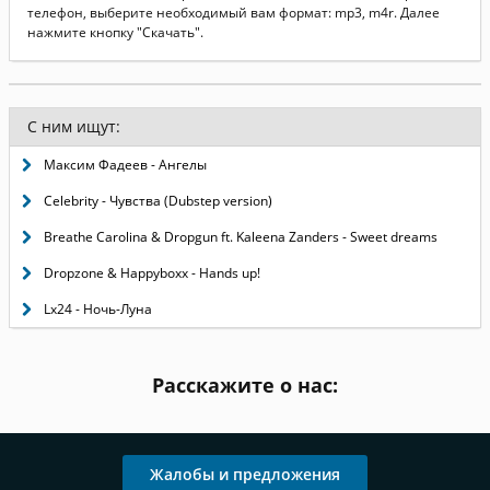
телефон, выберите необходимый вам формат: mp3, m4r. Далее
нажмите кнопку "Скачать".
С ним ищут:
Максим Фадеев - Ангелы
Celebrity - Чувства (Dubstep version)
Breathe Carolina & Dropgun ft. Kaleena Zanders - Sweet dreams
Dropzone & Happyboxx - Hands up!
Lx24 - Ночь-Луна
Расскажите о нас:
Жалобы и предложения