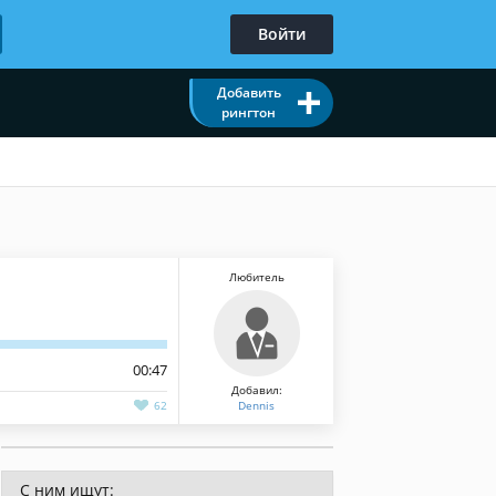
Войти
Добавить
рингтон
Любитель
00:47
Добавил:
62
Dennis
С ним ищут: