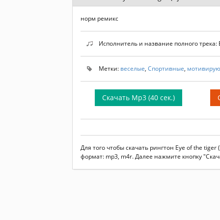
норм ремикс
Исполнитель и название полного трека: E
Метки:
веселые
,
Спортивные
,
мотивиру
Скачать Mp3 (40 сек.)
Для того чтобы скачать рингтон Eye of the tig
формат: mp3, m4r. Далее нажмите кнопку "Скач