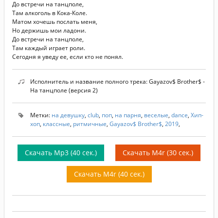
До встречи на танцполе,
Там алкоголь в Кока-Коле.
Матом хочешь послать меня,
Но держишь мои ладони.
До встречи на танцполе,
Там каждый играет роли.
Сегодня я уведу ее, если кто не понял.
Исполнитель и название полного трека: Gayazov$ Brother$ -
На танцполе (версия 2)
Метки:
на девушку
,
club
,
поп
,
на парня
,
веселые
,
dance
,
Хип-
хоп
,
классные
,
ритмичные
,
Gayazov$ Brother$
,
2019
,
Скачать Mp3 (40 сек.)
Скачать M4r (30 сек.)
Скачать M4r (40 сек.)