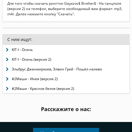
Для того чтобы скачать рингтон Gayazov$ Brother$ - На танцполе
(версия 2) на телефон, выберите необходимый вам формат: mp3,
m4r. Далее нажмите кнопку "Скачать".
С ним ищут:
KIT-I - Осень
KIT-I - Осень (версия 2)
Эльбрус Джанмирзоев, Элвин Грей - Пошёл налево
#2Маши - Инея (версия 2)
#2Маши - Красное белое (версия 2)
Расскажите о нас: