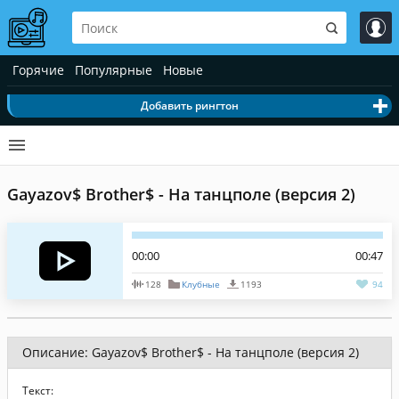
Горячие
Популярные
Новые
Добавить рингтон
Gayazov$ Brother$ - На танцполе (версия 2)
00:00
00:47
128
Клубные
1193
94
Описание: Gayazov$ Brother$ - На танцполе (версия 2)
Текст: