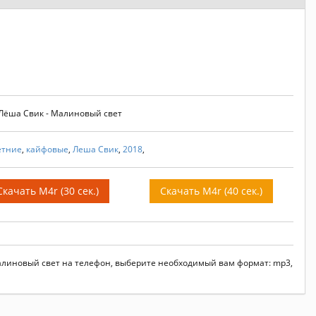
 Лёша Свик - Малиновый свет
етние
,
кайфовые
,
Леша Свик
,
2018
,
Скачать M4r (30 сек.)
Скачать M4r (40 сек.)
Малиновый свет на телефон, выберите необходимый вам формат: mp3,