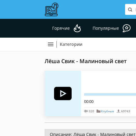
Горячие
Популярные
Категории
Лёша Свик - Малиновый свет
00:00
320
Клубные
69743
Описание: Лёша Свик - Малиновый свет