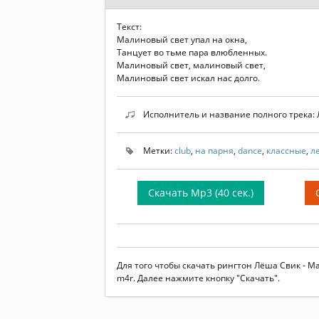
Текст:
Малиновый свет упал на окна,
Танцует во тьме пара влюбленных.
Малиновый свет, малиновый свет,
Малиновый свет искал нас долго.
Исполнитель и название полного трека:
Метки:
club
,
на парня
,
dance
,
классные
,
л
Скачать Mp3 (40 сек.)
Для того чтобы скачать рингтон Лёша Свик - 
m4r. Далее нажмите кнопку "Скачать".