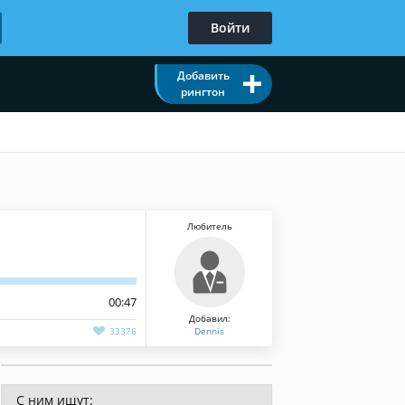
Войти
Добавить
рингтон
Любитель
00:47
Добавил:
33376
Dennis
С ним ищут: