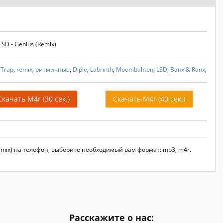
SD - Genius (Remix)
,
Trap
,
remix
,
ритмичные
,
Diplo
,
Labrinth
,
Moombahton
,
LSD
,
Banx & Ranx
,
Скачать M4r (30 сек.)
Скачать M4r (40 сек.)
Remix) на телефон, выберите необходимый вам формат: mp3, m4r.
Расскажите о нас: