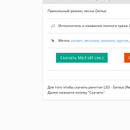
Прикольный ремикс песни Genius
Исполнитель и название полного трека: L
Метки:
качает
,
веселые
,
громкие
,
крутые
Скачать Mp3 (40 сек.)
Для того чтобы скачать рингтон LSD - Genius (
Далее нажмите кнопку "Скачать".