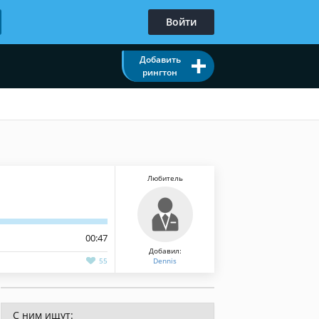
Войти
Добавить
рингтон
Любитель
00:47
Добавил:
55
Dennis
С ним ищут: