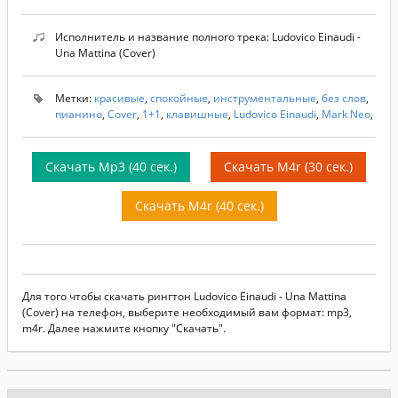
Исполнитель и название полного трека: Ludovico Einaudi -
Una Mattina (Cover)
Метки:
красивые
,
спокойные
,
инструментальные
,
без слов
,
пианино
,
Cover
,
1+1
,
клавишные
,
Ludovico Einaudi
,
Mark Neo
,
Скачать Mp3 (40 сек.)
Скачать M4r (30 сек.)
Скачать M4r (40 сек.)
Для того чтобы скачать рингтон Ludovico Einaudi - Una Mattina
(Cover) на телефон, выберите необходимый вам формат: mp3,
m4r. Далее нажмите кнопку "Скачать".