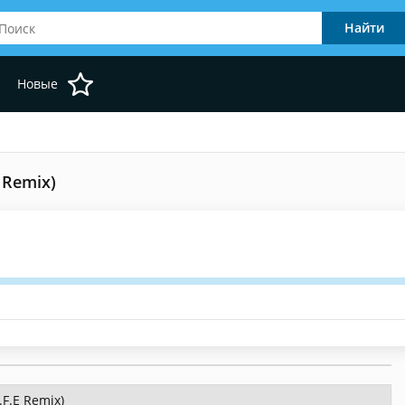
Новые
E Remix)
.F.E Remix)