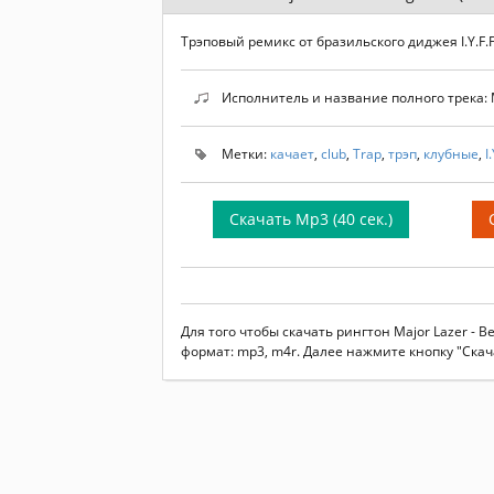
Трэповый ремикс от бразильского диджея I.Y.F.F
Исполнитель и название полного трека: Majo
Метки:
качает
,
club
,
Trap
,
трэп
,
клубные
,
I
Скачать Mp3 (40 сек.)
Для того чтобы скачать рингтон Major Lazer - B
формат: mp3, m4r. Далее нажмите кнопку "Скач