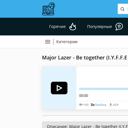
Горячие
Популярные
Категории
Major Lazer - Be together (I.Y.F.F.
00:00
160
DubStep
629
Описание: Major Lazer - Be together (I.Y.F