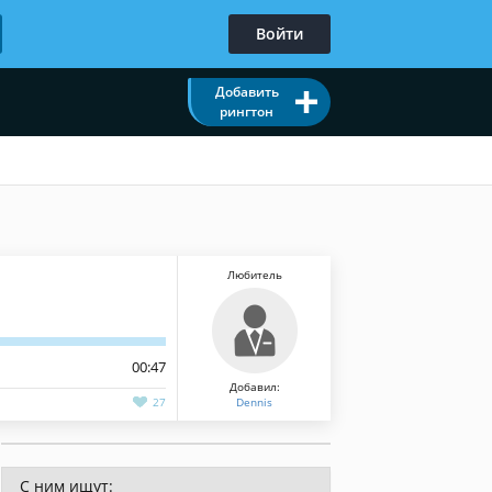
Войти
Добавить
рингтон
Любитель
00:47
Добавил:
27
Dennis
С ним ищут: