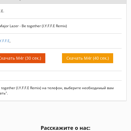
.E.
r Lazer - Be together (I.Y.F.F.E Remix)
.Y.F.F.E
,
Скачать M4r (30 сек.)
Скачать M4r (40 сек.)
e together (I.Y.F.F.E Remix) на телефон, выберите необходимый вам
ать".
Расскажите о нас: