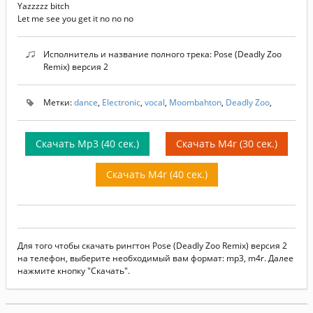
Yazzzzz bitch
Let me see you get it no no no
Исполнитель и название полного трека: Pose (Deadly Zoo
Remix) версия 2
Метки:
dance
,
Electronic
,
vocal
,
Moombahton
,
Deadly Zoo
,
Скачать Mp3 (40 сек.)
Скачать M4r (30 сек.)
Скачать M4r (40 сек.)
Для того чтобы скачать рингтон Pose (Deadly Zoo Remix) версия 2
на телефон, выберите необходимый вам формат: mp3, m4r. Далее
нажмите кнопку "Скачать".