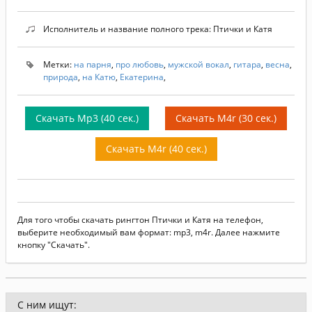
Исполнитель и название полного трека: Птички и Катя
Метки:
на парня
,
про любовь
,
мужской вокал
,
гитара
,
весна
,
природа
,
на Катю
,
Екатерина
,
Скачать Mp3 (40 сек.)
Скачать M4r (30 сек.)
Скачать M4r (40 сек.)
Для того чтобы скачать рингтон Птички и Катя на телефон,
выберите необходимый вам формат: mp3, m4r. Далее нажмите
кнопку "Скачать".
С ним ищут: