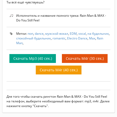
Ты всё ещё чувствуешь?
Исполнитель и название полного трека: Rain Man & MAX -
Do You Still Feel
Метки:
поп
,
dance
,
мужской вокал
,
EDM
,
vocal
,
на будильник
,
спокойный будильник
,
romantic
,
Electro Dance
,
Max
,
Rain
Man
,
Скачать Mp3 (40 сек.)
Скачать M4r (30 сек.)
Скачать M4r (40 сек.)
Для того чтобы скачать рингтон Rain Man & MAX - Do You Still Feel
на телефон, выберите необходимый вам формат: mp3, m4r. Далее
нажмите кнопку "Скачать".