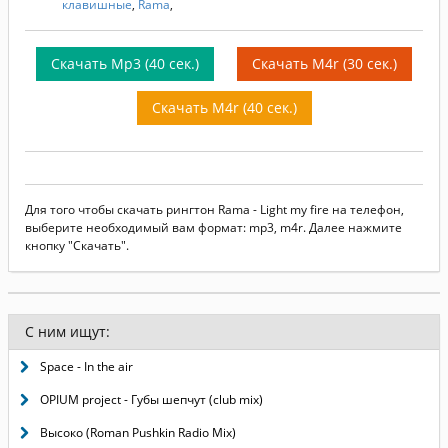
клавишные
,
Rama
,
Скачать Mp3 (40 сек.)
Скачать M4r (30 сек.)
Скачать M4r (40 сек.)
Для того чтобы скачать рингтон Rama - Light my fire на телефон,
выберите необходимый вам формат: mp3, m4r. Далее нажмите
кнопку "Скачать".
С ним ищут:
Space - In the air
OPIUM project - Губы шепчут (club mix)
Высоко (Roman Pushkin Radio Mix)