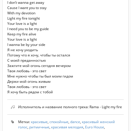
I don’t wanna get away
Cause I want you to stay
With my devotion
Light my fire tonight
Your love is a light
I need you to be my guide
Keep my fire alive
Your love is a light
I wanna be by your side
Я не хочу уходить
Потому что я хочу, чтобы ты остался
С моей преданностью
Зажгите мой огонь сегодня вечером
Твоя любовь - это свет
Мне нужно чтобы ты был моим гидом
Держи мой огонь живым
Твоя любовь - это свет
Я хочу быть рядом с тобой
Исполнитель и название полного трека: Rama - Light my fire
Метки:
красивые
,
спокойные
,
dance
,
красивый женский
голос
,
ритмичные
,
красивая мелодия
,
Euro House
,