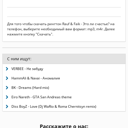
Для того чтобы скачать рингтон Rauf & Faik - Это ли счастье? на
телефон, выберите необходимый вам формат: mp3, m4r. Далее
нажмите кнопку "Скачать".
С ним ищут:
VERBEE - Не забуду
HammAli & Navai - Аномалия
BK - Dreams (Hard mix)
Eiro Nareth - GTA San Andreas theme
Diss BoyZ - Love (Dj WaRio & Roma Chernitsyn remix)
Расскажите о нас: