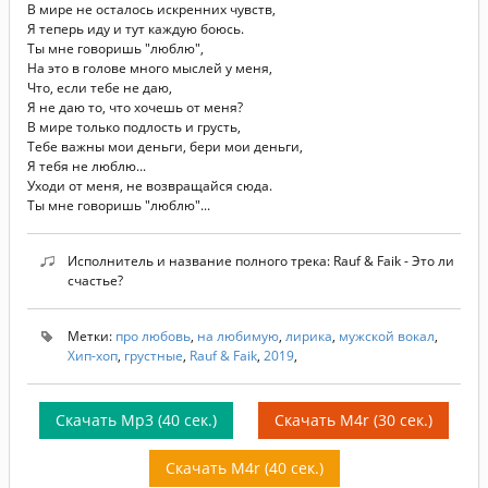
В мире не осталось искренних чувств,
Я теперь иду и тут каждую боюсь.
Ты мне говоришь "люблю",
На это в голове много мыслей у меня,
Что, если тебе не даю,
Я не даю то, что хочешь от меня?
В мире только подлость и грусть,
Тебе важны мои деньги, бери мои деньги,
Я тебя не люблю...
Уходи от меня, не возвращайся сюда.
Ты мне говоришь "люблю"...
Исполнитель и название полного трека: Rauf & Faik - Это ли
счастье?
Метки:
про любовь
,
на любимую
,
лирика
,
мужской вокал
,
Хип-хоп
,
грустные
,
Rauf & Faik
,
2019
,
Скачать Mp3 (40 сек.)
Скачать M4r (30 сек.)
Скачать M4r (40 сек.)