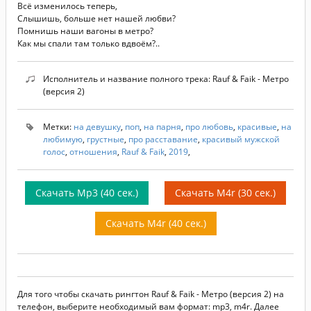
Всё изменилось теперь,
Слышишь, больше нет нашей любви?
Помнишь наши вагоны в метро?
Как мы спали там только вдвоём?..
Исполнитель и название полного трека: Rauf & Faik - Метро
(версия 2)
Метки:
на девушку
,
поп
,
на парня
,
про любовь
,
красивые
,
на
любимую
,
грустные
,
про расставание
,
красивый мужской
голос
,
отношения
,
Rauf & Faik
,
2019
,
Скачать Mp3 (40 сек.)
Скачать M4r (30 сек.)
Скачать M4r (40 сек.)
Для того чтобы скачать рингтон Rauf & Faik - Метро (версия 2) на
телефон, выберите необходимый вам формат: mp3, m4r. Далее