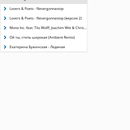
Lovers & Poets - Nevergonnastop
Lovers & Poets - Nevergonnastop (версия 2)
Mono Inc. feat. Tilo Wolff, Joachim Witt & Chris Harms - Children of the dark
Ой ты, степь широкая (Ambient Remix)
Екатерина Бужинская - Ледяная