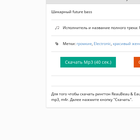
Шикарный future bass
Исполнитель и название полного трека: Re
Метки:
громкие
,
Electronic
,
красивый жен
Скачать Mp3 (40 сек.)
Для того чтобы скачать рингтон ReauBeau & Eau
mp3, m4r. Далее нажмите кнопку "Скачать".