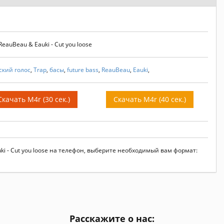
auBeau & Eauki - Cut you loose
ский голос
,
Trap
,
басы
,
future bass
,
ReauBeau
,
Eauki
,
Скачать M4r (30 сек.)
Скачать M4r (40 сек.)
ki - Cut you loose на телефон, выберите необходимый вам формат:
Расскажите о нас: