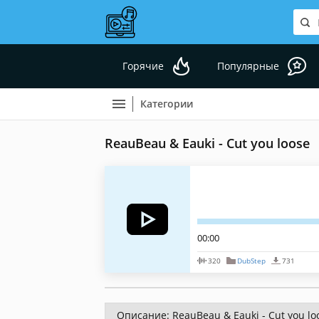
Горячие
Популярные
Категории
ReauBeau & Eauki - Cut you loose
00:00
320
DubStep
731
Описание: ReauBeau & Eauki - Cut you lo