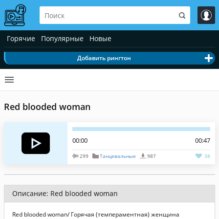
Горячие
Популярные
Новые
Добавить рингтон
Red blooded woman
00:00
00:47
299
Танцевальные
987
38
Описание: Red blooded woman
Red blooded woman/ Горячая (темпераментная) женщина