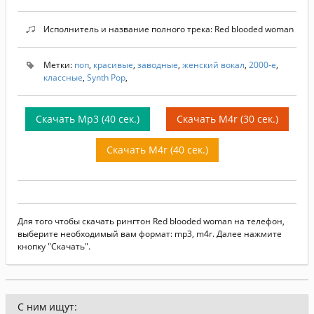
Исполнитель и название полного трека: Red blooded woman
Метки:
поп
,
красивые
,
заводные
,
женский вокал
,
2000-е
,
классные
,
Synth Pop
,
Скачать Mp3 (40 сек.)
Скачать M4r (30 сек.)
Скачать M4r (40 сек.)
Для того чтобы скачать рингтон Red blooded woman на телефон,
выберите необходимый вам формат: mp3, m4r. Далее нажмите
кнопку "Скачать".
С ним ищут: