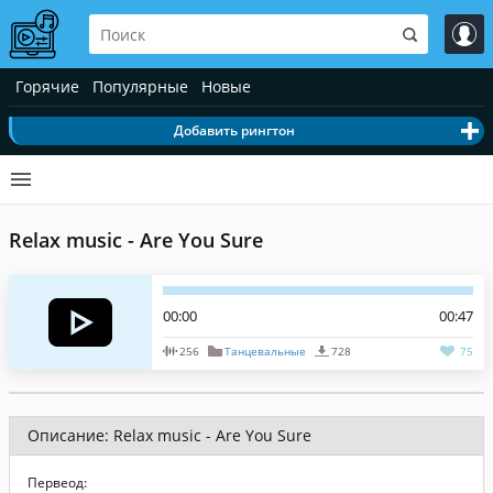
Горячие
Популярные
Новые
Добавить рингтон
Relax music - Are You Sure
00:00
00:47
256
Танцевальные
728
75
Описание: Relax music - Are You Sure
Первеод: