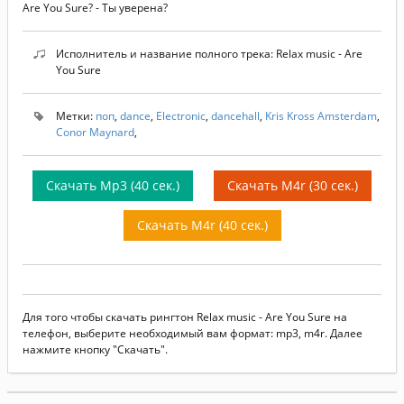
Are You Sure? - Ты уверена?
Исполнитель и название полного трека: Relax music - Are
You Sure
Метки:
поп
,
dance
,
Electronic
,
dancehall
,
Kris Kross Amsterdam
,
Conor Maynard
,
Скачать Mp3 (40 сек.)
Скачать M4r (30 сек.)
Скачать M4r (40 сек.)
Для того чтобы скачать рингтон Relax music - Are You Sure на
телефон, выберите необходимый вам формат: mp3, m4r. Далее
нажмите кнопку "Скачать".