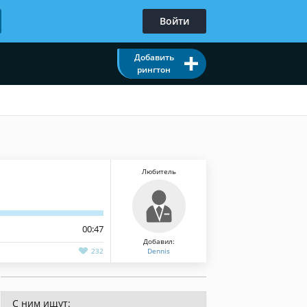
Войти
Добавить
рингтон
Любитель
00:47
Добавил:
232
Dennis
С ним ищут: