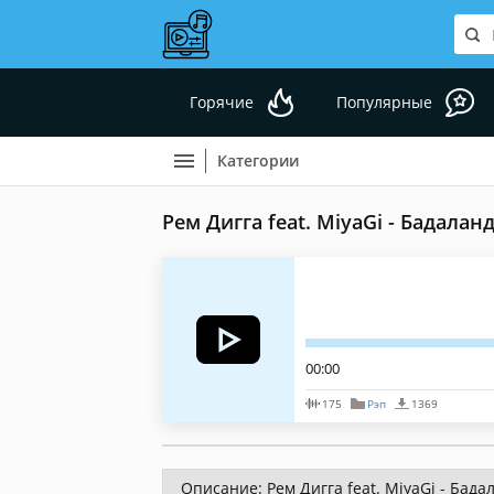
Горячие
Популярные
Категории
Рем Дигга feat. MiyaGi - Бадалан
00:00
175
Рэп
1369
Описание: Рем Дигга feat. MiyaGi - Бада