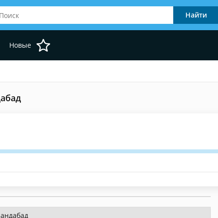
Новые
дабад
ландабад