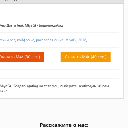
ем Дигга feat. MiyaGi - Бадаландабад
сский рэп
,
кайфовые
,
расслабляющие
,
MiyaGi
,
2018
,
Скачать M4r (30 сек.)
Скачать M4r (40 сек.)
t. MiyaGi - Бадаландабад на телефон, выберите необходимый вам
ать".
Расскажите о нас: