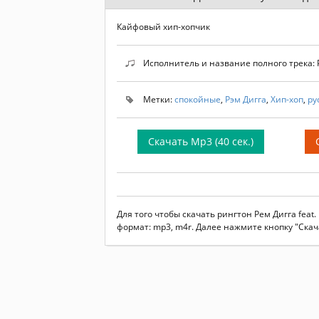
Кайфовый хип-хопчик
Исполнитель и название полного трека: Р
Метки:
спокойные
,
Рэм Дигга
,
Хип-хоп
,
ру
Скачать Mp3 (40 сек.)
Для того чтобы скачать рингтон Рем Дигга fea
формат: mp3, m4r. Далее нажмите кнопку "Скач