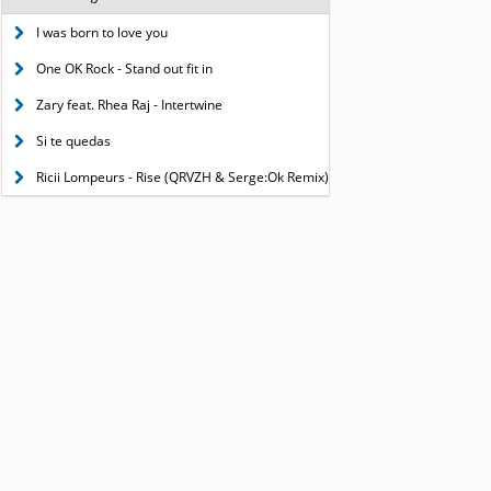
I was born to love you
One OK Rock - Stand out fit in
Zary feat. Rhea Raj - Intertwine
Si te quedas
Ricii Lompeurs - Rise (QRVZH & Serge:Ok Remix)