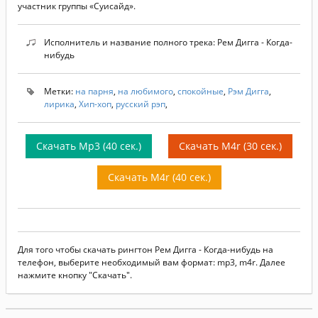
участник группы «Суисайд».
Исполнитель и название полного трека: Рем Дигга - Когда-
нибудь
Метки:
на парня
,
на любимого
,
спокойные
,
Рэм Дигга
,
лирика
,
Хип-хоп
,
русский рэп
,
Скачать Mp3 (40 сек.)
Скачать M4r (30 сек.)
Скачать M4r (40 сек.)
Для того чтобы скачать рингтон Рем Дигга - Когда-нибудь на
телефон, выберите необходимый вам формат: mp3, m4r. Далее
нажмите кнопку "Скачать".